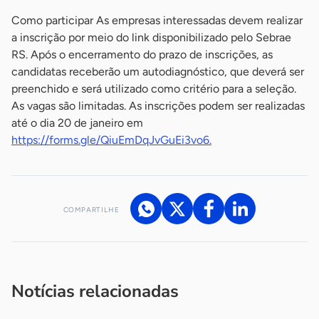
Como participar As empresas interessadas devem realizar
a inscrição por meio do link disponibilizado pelo Sebrae
RS. Após o encerramento do prazo de inscrições, as
candidatas receberão um autodiagnóstico, que deverá ser
preenchido e será utilizado como critério para a seleção.
As vagas são limitadas. As inscrições podem ser realizadas
até o dia 20 de janeiro em
https://forms.gle/QiuEmDqJvGuEi3vo6.
COMPARTILHE
Acesse nossos canais de atendimento
Ficou com alguma dúvida?
.
Se
você é um profissional da imprensa, entre em contato pelo
imprensa@sebrae.com.br
fale com a ASN em cada UF
ou
Notícias relacionadas