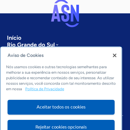
Início
Rio Grande do Sul
Sobre a ASN
Aviso de Cookies
Últimas notícias
Entre em contato
Nós usamos cookies e outras tecnologias semelhantes para
Editorias
melhorar a sua experiência em nossos serviços, personalizar
publicidade e recomendar conteúdo de seu interesse. Ao utilizar
Economia & Política
nossos serviços, você concorda com tal monitoramento descrito
em nossa
Política de Privacidade
Inovação & Tecnologia
Cultura empreendedora
Dados
Aceitar todos os cookies
Arquivo
Rejeitar cookies opcionais