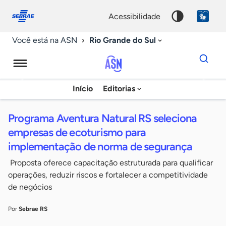
Fale
Acessibilidade
conosco
0
acessibilidade
9
Rio Grande do Sul
Você está na ASN
Dados
para
busca
Agência
Início
Editorias
Palavra
Sebrae
chave
de
Programa Aventura Natural RS seleciona
Notícias
empresas de ecoturismo para
implementação de norma de segurança
Proposta oferece capacitação estruturada para qualificar
operações, reduzir riscos e fortalecer a competitividade
de negócios
Por
Sebrae RS