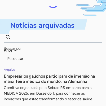
Notícias arquivadas
Dados
Palavra
para
chave
Anos
busca
Pesquisar
Arquivo
Empresários gaúchos participam de imersão na
maior feira médica do mundo, na Alemanha
Comitiva organizada pelo Sebrae RS embarca para a
MEDICA 2025, em Düsseldorf, para conhecer as
inovações que estão transformando o setor da saúde