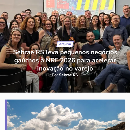
Arquivo
Sebrae RS leva pequenos negócios
gaúchos à NRF 2026 para acelerar
inovação no varejo
Por
Sebrae RS