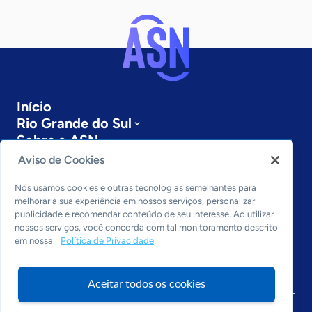
Início
Rio Grande do Sul
Sobre a ASN
Últimas notícias
Aviso de Cookies
Entre em contato
Editorias
Nós usamos cookies e outras tecnologias semelhantes para
melhorar a sua experiência em nossos serviços, personalizar
publicidade e recomendar conteúdo de seu interesse. Ao utilizar
Economia & Política
nossos serviços, você concorda com tal monitoramento descrito
Inovação & Tecnologia
em nossa
Política de Privacidade
Cultura empreendedora
Dados
Arquivo
Aceitar todos os cookies