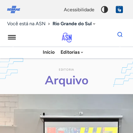
Fale
Acessibilidade
conosco
0
acessibilidade
9
Rio Grande do Sul
Você está na ASN
Dados
para
busca
Agência
Início
Editorias
Palavra
Sebrae
chave
de
EDITORIA
Arquivo
Notícias