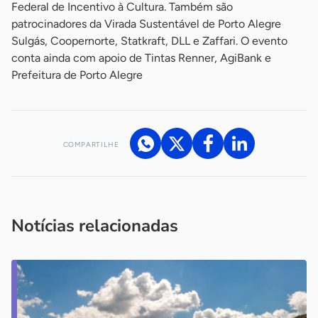
Federal de Incentivo à Cultura. Também são
patrocinadores da Virada Sustentável de Porto Alegre
Sulgás, Coopernorte, Statkraft, DLL e Zaffari. O evento
conta ainda com apoio de Tintas Renner, AgiBank e
Prefeitura de Porto Alegre
COMPARTILHE
Acesse nossos canais de atendimento
Ficou com alguma dúvida?
.
Se
você é um profissional da imprensa, entre em contato pelo
imprensa@sebrae.com.br
fale com a ASN em cada UF
ou
Notícias relacionadas