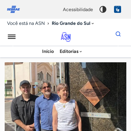
Fale
Acessibilidade
conosco
0
acessibilidade
9
Rio Grande do Sul
Você está na ASN
Dados
para
busca
Agência
Início
Editorias
Palavra
Sebrae
chave
de
Notícias