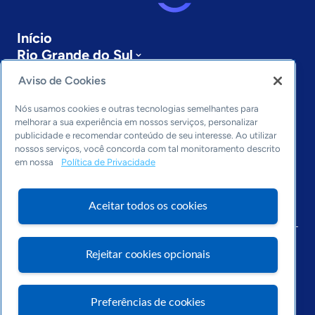
Início
Rio Grande do Sul
Sobre a ASN
Aviso de Cookies
Últimas notícias
Entre em contato
Nós usamos cookies e outras tecnologias semelhantes para
Editorias
melhorar a sua experiência em nossos serviços, personalizar
publicidade e recomendar conteúdo de seu interesse. Ao utilizar
Economia & Política
nossos serviços, você concorda com tal monitoramento descrito
em nossa
Política de Privacidade
Inovação & Tecnologia
Cultura empreendedora
Dados
Aceitar todos os cookies
Arquivo
Rejeitar cookies opcionais
Preferências de cookies
Visite o Portal Sebrae