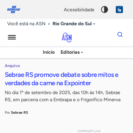
Fale
Acessibilidade
conosco
0
acessibilidade
9
Rio Grande do Sul
Você está na ASN
Dados
para
busca
Agência
Início
Editorias
Palavra
Sebrae
chave
de
Arquivo
Sebrae RS promove debate sobre mitos e
Notícias
verdades da carne na Expointer
No dia 1º de setembro de 2025, das 10h às 14h, Sebrae
RS, em parceria com a Embrapa e o Frigorífico Minerva
Por
Sebrae RS
COMPARTILHE