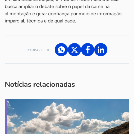
busca ampliar o debate sobre o papel da carne na
alimentação e gerar confiança por meio de informação
imparcial, técnica e de qualidade.
COMPARTILHE
Acesse nossos canais de atendimento
Ficou com alguma dúvida?
.
Se
você é um profissional da imprensa, entre em contato pelo
imprensa@sebrae.com.br
fale com a ASN em cada UF
ou
Notícias relacionadas