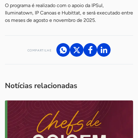
O programa é realizado com o apoio da IPSul,
Iluminatown, IP Canoas e Hubittat, e será executado entre
os meses de agosto e novembro de 2025.
COMPARTILHE
Acesse nossos canais de atendimento
Ficou com alguma dúvida?
.
Se
você é um profissional da imprensa, entre em contato pelo
imprensa@sebrae.com.br
fale com a ASN em cada UF
ou
Notícias relacionadas