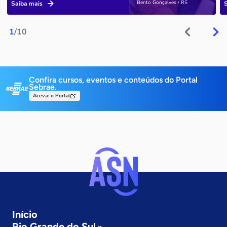
Bento Gonçalves / RS
Saiba mais
1
/10
Confira cursos, eventos e conteúdos do Portal
Sebrae.
Acesse o Portal
Início
Rio Grande do Sul