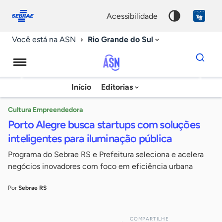
Fale
Acessibilidade
conosco
0
acessibilidade
9
Rio Grande do Sul
Você está na ASN
Dados
para
busca
Agência
Início
Editorias
Palavra
Sebrae
chave
de
Cultura Empreendedora
Porto Alegre busca startups com soluções
Notícias
inteligentes para iluminação pública
Programa do Sebrae RS e Prefeitura seleciona e acelera
negócios inovadores com foco em eficiência urbana
Por
Sebrae RS
COMPARTILHE