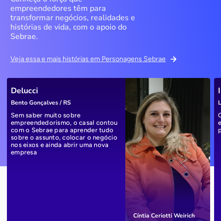
empreendedores têm para
transformar negócios, realidades e
histórias de vida, com o apoio do
Sebrae.
Veja essa e mais histórias em Personagens Sebrae
Delucci
Bento Gonçalves / RS
L
Sem saber muito sobre
empreendedorismo, o casal contou
com o Sebrae para aprender tudo
sobre o assunto, colocar o negócio
nos eixos e ainda abrir uma nova
empresa
Cíntia Ceriotti Weirich