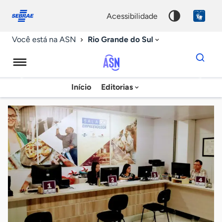
Fale
Acessibilidade
conosco
0
acessibilidade
9
Rio Grande do Sul
Você está na ASN
Dados
para
busca
Agência
Início
Editorias
Palavra
Sebrae
chave
de
Notícias