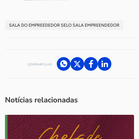
SALA DO EMPREEDEDOR SELO SALA EMPREENDEDOR
COMPARTILHE
Acesse nossos canais de atendimento
Ficou com alguma dúvida?
.
Se
você é um profissional da imprensa, entre em contato pelo
imprensa@sebrae.com.br
fale com a ASN em cada UF
ou
Notícias relacionadas