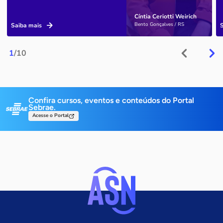
Cíntia Ceriotti Weirich
Bento Gonçalves / RS
Saiba mais
1
/10
Confira cursos, eventos e conteúdos do Portal
Sebrae.
Acesse o Portal