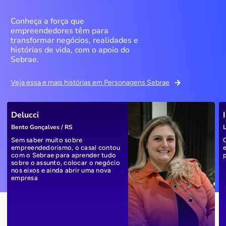
Conheça a força que
empreendedores têm para
transformar negócios, realidades e
histórias de vida, com o apoio do
Sebrae.
Veja essa e mais histórias em Personagens Sebrae
Delucci
Bento Gonçalves / RS
L
Sem saber muito sobre
empreendedorismo, o casal contou
com o Sebrae para aprender tudo
sobre o assunto, colocar o negócio
nos eixos e ainda abrir uma nova
empresa