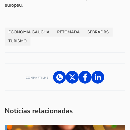
europeu.
ECONOMIA GAUCHA
RETOMADA
SEBRAE RS
TURISMO
COMPARTILHE
Acesse nossos canais de atendimento
Ficou com alguma dúvida?
.
Se
você é um profissional da imprensa, entre em contato pelo
imprensa@sebrae.com.br
fale com a ASN em cada UF
ou
Notícias relacionadas