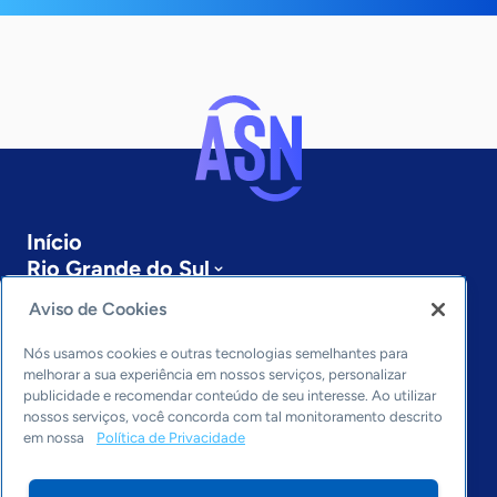
Início
Rio Grande do Sul
Sobre a ASN
Aviso de Cookies
Últimas notícias
Entre em contato
Nós usamos cookies e outras tecnologias semelhantes para
Editorias
melhorar a sua experiência em nossos serviços, personalizar
publicidade e recomendar conteúdo de seu interesse. Ao utilizar
Economia & Política
nossos serviços, você concorda com tal monitoramento descrito
em nossa
Política de Privacidade
Inovação & Tecnologia
Cultura empreendedora