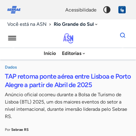
Fale
Acessibilidade
conosco
0
acessibilidade
9
Rio Grande do Sul
Você está na ASN
Dados
para
busca
Agência
Início
Editorias
Palavra
Sebrae
chave
de
Dados
TAP retoma ponte aérea entre Lisboa e Porto
Notícias
Alegre a partir de Abril de 2025
Anúncio oficial ocorreu durante a Bolsa de Turismo de
Lisboa (BTL) 2025, um dos maiores eventos do setor a
nível internacional, durante imersão liderada pelo Sebrae
RS.
Por
Sebrae RS