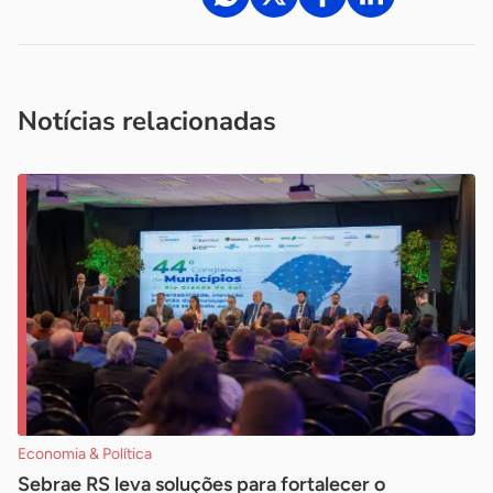
Acesse nossos canais de atendimento
Ficou com alguma dúvida?
.
Se
você é um profissional da imprensa, entre em contato pelo
imprensa@sebrae.com.br
fale com a ASN em cada UF
ou
Notícias relacionadas
Economia & Política
Sebrae RS leva soluções para fortalecer o