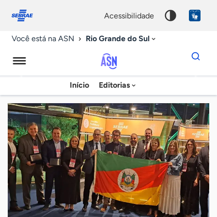
Fale
Acessibilidade
conosco
0
acessibilidade
9
Rio Grande do Sul
Você está na ASN
Dados
para
busca
Agência
Início
Editorias
Palavra
Sebrae
chave
de
Notícias