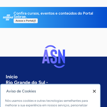
Confira cursos, eventos e conteúdos do Portal
Sebrae.
Acesse o Portal
Início
Rio Grande do Sul
Sobre a ASN
Aviso de Cookies
Últimas notícias
Entre em contato
Nós usamos cookies e outras tecnologias semelhantes para
Editorias
melhorar a sua experiência em nossos serviços, personalizar