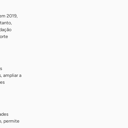
 em 2019,
tanto,
idação
orte
s
, ampliar a
des
dades
, permite