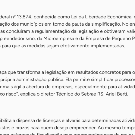
ederal nº 13.874, conhecida como Lei da Liberdade Econômica,
ção dos municípios em torno da pauta da simplificação. No en
as concluíram a regulamentação da legislação e obtiveram val
Empreendedorismo, da Microempresa e da Empresa de Pequeno P
a para que as medidas sejam efetivamente implementadas.
apa que transforma a legislação em resultados concretos para o
rópria administração pública. Ela permite simplificar processos
ar mais ágil a abertura de empresas, especialmente para ativida
o risco”, explica o diretor Técnico do Sebrae RS, Ariel Berti.
bilita a dispensa de licenças e alvarás para determinadas ativi
ustos e prazos para quem deseja empreender. Ao mesmo tempo
onem esforços de fiscalização para empreendimentos de maior