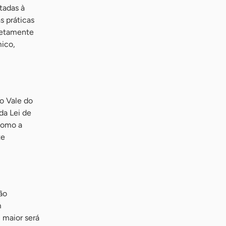
tadas à
s práticas
iretamente
mico,
o Vale do
da Lei de
 como a
te
ão
m
 maior será