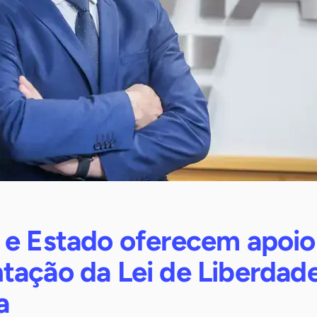
 e Estado oferecem apoio
tação da Lei de Liberdad
a