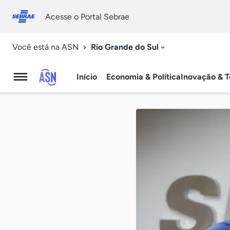
Fale
Acessibilidade
conosco
0
Acesse o Portal Sebrae
9
Rio Grande do Sul
Você está na ASN
Início
Economia & Política
Inovação & T
Agência
Sebrae
de
Notícias