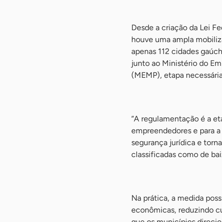
-
Desde a criação da Lei F
houve uma ampla mobiliza
apenas 112 cidades gaúch
junto ao Ministério do 
(MEMP), etapa necessári
-
“A regulamentação é a et
empreendedores e para a p
segurança jurídica e torn
classificadas como de baix
-
Na prática, a medida possi
econômicas, reduzindo c
que os municípios direci