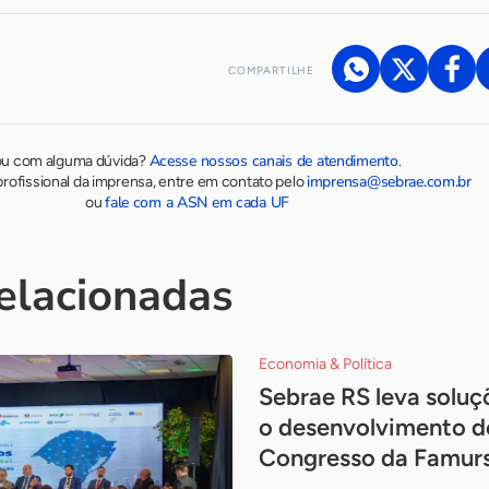
COMPARTILHE
Acesse nossos canais de atendimento
ou com alguma dúvida?
.
imprensa@sebrae.com.br
rofissional da imprensa, entre em contato pelo
fale com a ASN em cada UF
ou
relacionadas
Economia & Política
Sebrae RS leva soluç
o desenvolvimento d
Congresso da Famur