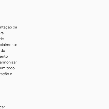
entação da
ra
 de
ecialmente
 de
mento
harmonizar
 um todo,
zação e
car