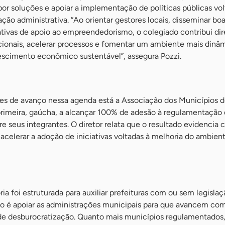
opor soluções e apoiar a implementação de políticas públicas vol
ção administrativa. “Ao orientar gestores locais, disseminar boa
iativas de apoio ao empreendedorismo, o colegiado contribui d
acionais, acelerar processos e fomentar um ambiente mais dinâ
rescimento econômico sustentável”, assegura Pozzi.
es de avanço nessa agenda está a Associação dos Municípios d
imeira, gaúcha, a alcançar 100% de adesão à regulamentação 
 seus integrantes. O diretor relata que o resultado evidencia
 acelerar a adoção de iniciativas voltadas à melhoria do ambien
ia foi estruturada para auxiliar prefeituras com ou sem legislaç
ivo é apoiar as administrações municipais para que avancem co
e desburocratização. Quanto mais municípios regulamentados,