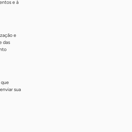
entos e à
ização e
e das
nto
e que
enviar sua