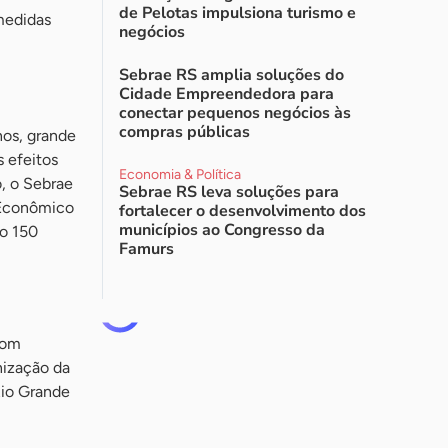
de Pelotas impulsiona turismo e
 medidas
negócios
Sebrae RS amplia soluções do
Cidade Empreendedora para
conectar pequenos negócios às
compras públicas
nos, grande
 efeitos
Economia & Política
o, o Sebrae
Sebrae RS leva soluções para
 Econômico
fortalecer o desenvolvimento dos
municípios ao Congresso da
do 150
Famurs
com
nização da
Rio Grande