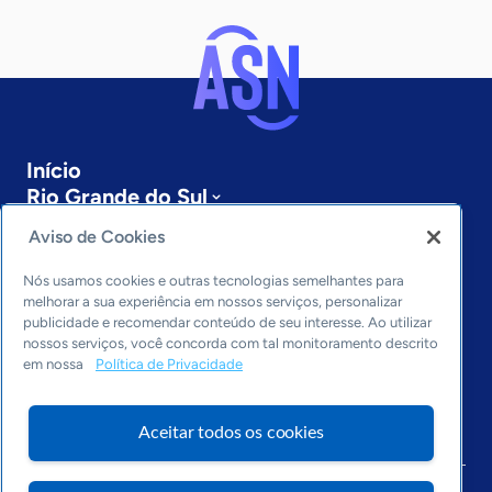
Início
Rio Grande do Sul
Sobre a ASN
Aviso de Cookies
Últimas notícias
Entre em contato
Nós usamos cookies e outras tecnologias semelhantes para
Editorias
melhorar a sua experiência em nossos serviços, personalizar
publicidade e recomendar conteúdo de seu interesse. Ao utilizar
Economia & Política
nossos serviços, você concorda com tal monitoramento descrito
em nossa
Política de Privacidade
Inovação & Tecnologia
Cultura empreendedora
Dados
Aceitar todos os cookies
Arquivo