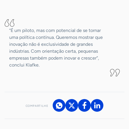
-
“É um piloto, mas com potencial de se tornar
uma política contínua. Queremos mostrar que
inovação não é exclusividade de grandes
indústrias. Com orientação certa, pequenas
empresas também podem inovar e crescer”,
conclui Klafke.
COMPARTILHE
Acesse nossos canais de atendimento
Ficou com alguma dúvida?
.
Se
você é um profissional da imprensa, entre em contato pelo