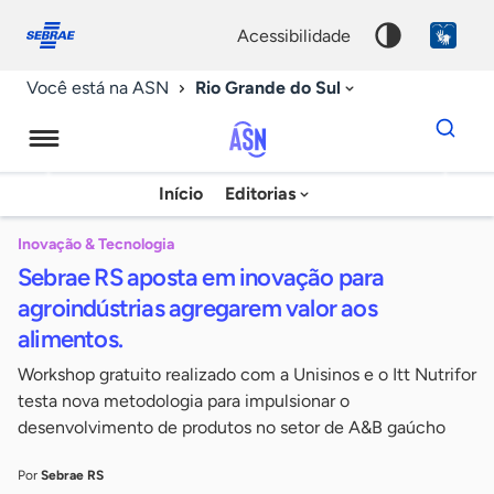
Fale
Acessibilidade
conosco
0
acessibilidade
9
Rio Grande do Sul
Você está na ASN
Dados
para
busca
Agência
Início
Editorias
Palavra
Sebrae
chave
de
Inovação & Tecnologia
Sebrae RS aposta em inovação para
Notícias
agroindústrias agregarem valor aos
alimentos.
Workshop gratuito realizado com a Unisinos e o Itt Nutrifor
testa nova metodologia para impulsionar o
desenvolvimento de produtos no setor de A&B gaúcho
Por
Sebrae RS