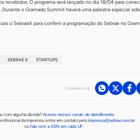
os recebidos. O programa será lançado no dia 18/04 para conec
s. Durante o Gramado Summit haverá uma palestra especial sob
iais o SebraeX para conferir a programação do Sebrae no Gra
SEBRAE X
STARTUPS
COMPARTILHE
Acesse nossos canais de atendimento
ou com alguma dúvida?
.
imprensa@sebrae.com.br
rofissional da imprensa, entre em contato pelo
fale com a ASN em cada UF
ou