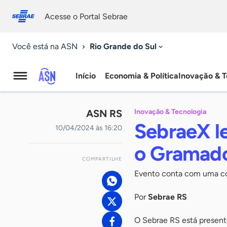
Fale
Acessibilidade
conosco
0
Acesse o Portal Sebrae
9
Rio Grande do Sul
Você está na ASN
Início
Economia & Política
Inovação & T
Agência
Sebrae
ASN RS
Inovação & Tecnologia
de
SebraeX le
10/04/2024 às 16:20
Notícias
o Gramad
COMPARTILHE
Evento conta com uma com
Por
Sebrae RS
O Sebrae RS está presen