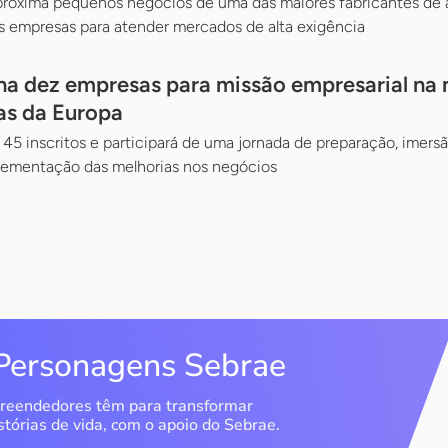
aproxima pequenos negócios de uma das maiores fabricantes de
s empresas para atender mercados de alta exigência
na dez empresas para missão empresarial na m
as da Europa
 45 inscritos e participará de uma jornada de preparação, imers
mentação das melhorias nos negócios
Personagens Sebrae
reendedores têm para transformar
stórias de vida, com o apoio do Sebrae.