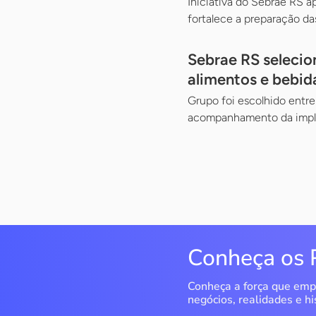
Iniciativa do Sebrae RS 
fortalece a preparação da
Sebrae RS selecio
alimentos e bebid
Grupo foi escolhido entre
acompanhamento da imple
Conheça os 
Conheça a força que emp
negócios, realidades e hi