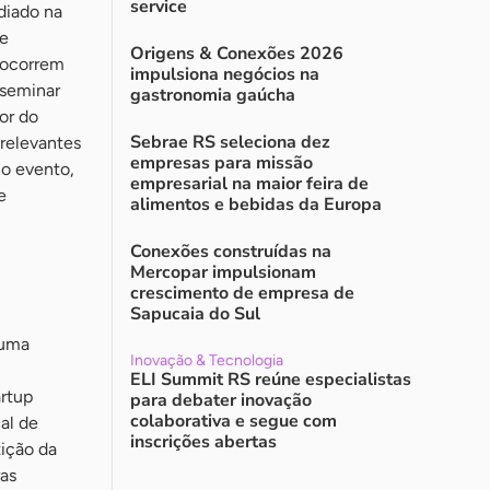
service
diado na
 e
Origens & Conexões 2026
 ocorrem
impulsiona negócios na
sseminar
gastronomia gaúcha
or do
Sebrae RS seleciona dez
relevantes
empresas para missão
no evento,
empresarial na maior feira de
e
alimentos e bebidas da Europa
Conexões construídas na
Mercopar impulsionam
crescimento de empresa de
Sapucaia do Sul
 uma
Inovação & Tecnologia
ELI Summit RS reúne especialistas
artup
para debater inovação
colaborativa e segue com
al de
inscrições abertas
ição da
ras