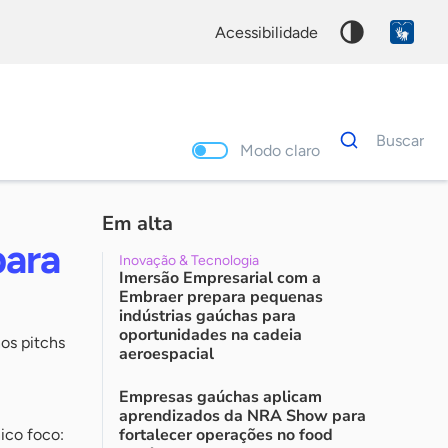
acessibilidade
Dados
Buscar
para
Modo claro
busca
Palavra
chave
Em alta
para
Inovação & Tecnologia
Imersão Empresarial com a
Embraer prepara pequenas
indústrias gaúchas para
oportunidades na cadeia
os pitchs
aeroespacial
Empresas gaúchas aplicam
aprendizados da NRA Show para
fortalecer operações no food
ico foco: