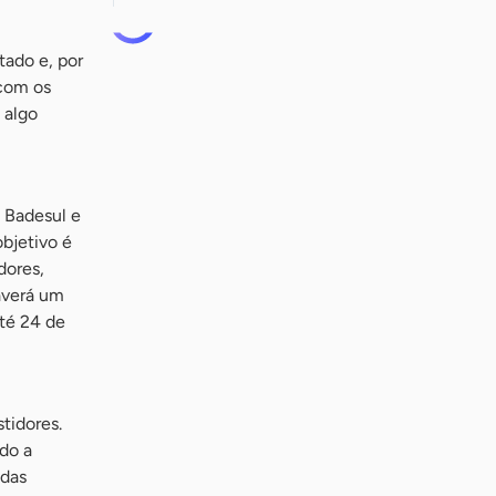
ado e, por
 com os
 algo
, Badesul e
bjetivo é
dores,
averá um
até 24 de
tidores.
ndo a
 das