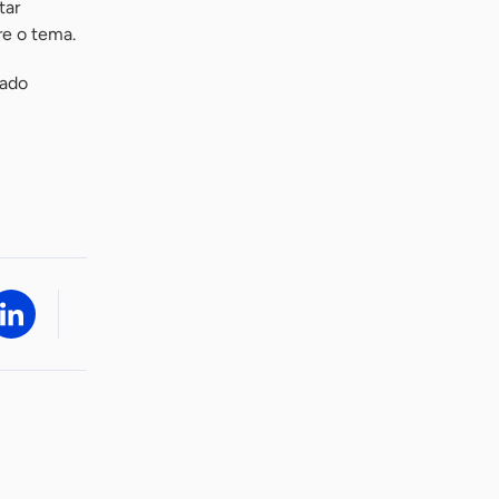
tar
re o tema.
mado