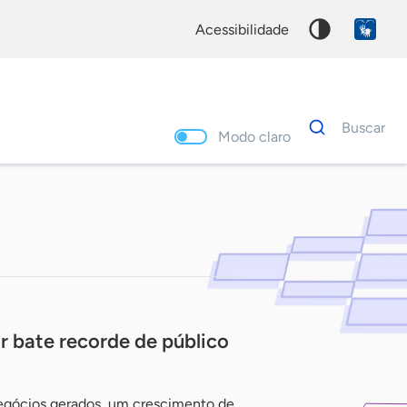
acessibilidade
Dados
Buscar
para
Modo claro
busca
Palavra
chave
r bate recorde de público
negócios gerados, um crescimento de