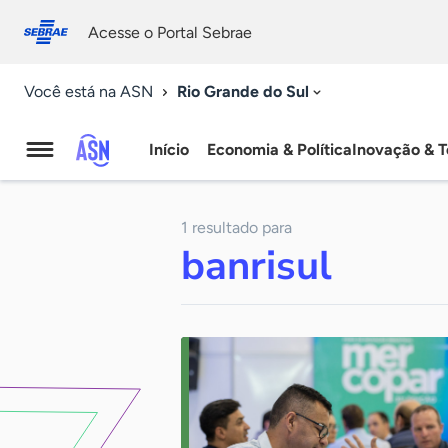
Fale
Acessibilidade
conosco
0
Acesse o Portal Sebrae
9
Rio Grande do Sul
Você está na ASN
Início
Economia & Política
Inovação & T
Agência
Sebrae
1 resultado para
de
banrisul
Notícias