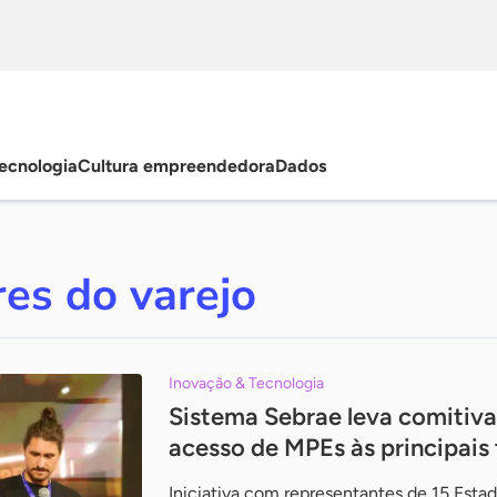
ecnologia
Cultura empreendedora
Dados
es do varejo
Inovação & Tecnologia
Sistema Sebrae leva comitiva
acesso de MPEs às principais
Iniciativa com representantes de 15 Estad