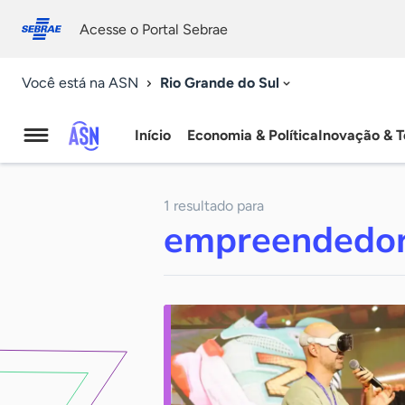
Fale
Acessibilidade
conosco
0
Acesse o Portal Sebrae
9
Rio Grande do Sul
Você está na ASN
Início
Economia & Política
Inovação & T
Agência
Sebrae
1 resultado para
de
empreendedor
Notícias