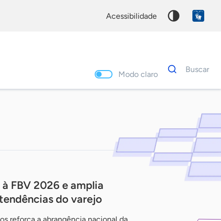
acessibilidade
Dados
Buscar
para
Modo claro
busca
Palavra
chave
 à FBV 2026 e amplia
 tendências do varejo
os reforça a abrangência nacional da