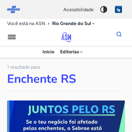
Fale
Acessibilidade
conosco
0
acessibilidade
9
Rio Grande do Sul
Você está na ASN
Dados
para
busca
Agência
Início
Editorias
Palavra
Sebrae
chave
de
1 resultado para
Enchente RS
Notícias