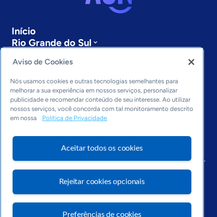
Início
Rio Grande do Sul
Sobre a ASN
Aviso de Cookies
Últimas notícias
Entre em contato
Nós usamos cookies e outras tecnologias semelhantes para
Editorias
melhorar a sua experiência em nossos serviços, personalizar
publicidade e recomendar conteúdo de seu interesse. Ao utilizar
Economia & Política
nossos serviços, você concorda com tal monitoramento descrito
Inovação & Tecnologia
em nossa
Política de Privacidade
Cultura empreendedora
Dados
Aceitar todos os cookies
Arquivo
Rejeitar cookies opcionais
Preferências de cookies