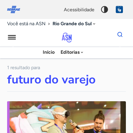
Fale
Acessibilidade
conosco
0
acessibilidade
9
Rio Grande do Sul
Você está na ASN
Dados
para
busca
Agência
Início
Editorias
Palavra
Sebrae
chave
de
1 resultado para
futuro do varejo
Notícias