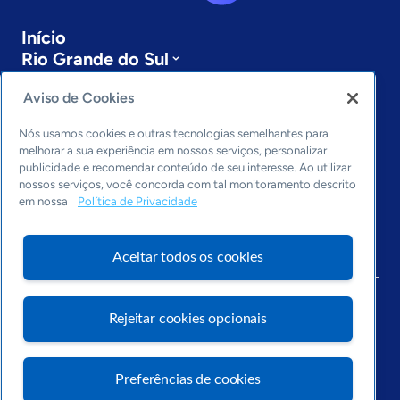
Início
Rio Grande do Sul
Sobre a ASN
Aviso de Cookies
Últimas notícias
Entre em contato
Nós usamos cookies e outras tecnologias semelhantes para
Editorias
melhorar a sua experiência em nossos serviços, personalizar
publicidade e recomendar conteúdo de seu interesse. Ao utilizar
Economia & Política
nossos serviços, você concorda com tal monitoramento descrito
Inovação & Tecnologia
em nossa
Política de Privacidade
Cultura empreendedora
Dados
Aceitar todos os cookies
Arquivo
Rejeitar cookies opcionais
Preferências de cookies
Visite o Portal Sebrae