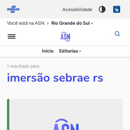
Fale
Acessibilidade
conosco
0
acessibilidade
9
Rio Grande do Sul
Você está na ASN
Dados
para
busca
Agência
Início
Editorias
Palavra
Sebrae
chave
de
1 resultado para
imersão sebrae rs
Notícias