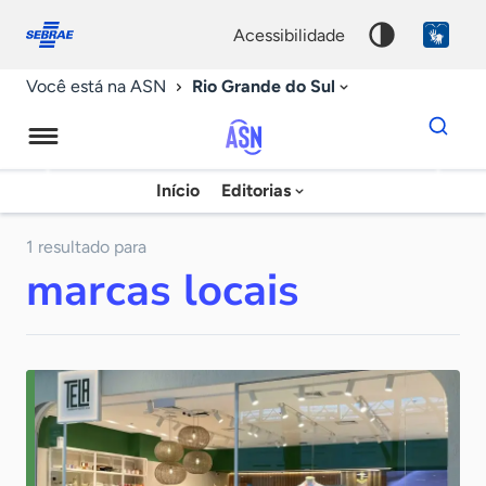
Fale
Acessibilidade
conosco
0
acessibilidade
9
Rio Grande do Sul
Você está na ASN
Dados
para
busca
Agência
Início
Editorias
Palavra
Sebrae
chave
de
1 resultado para
marcas locais
Notícias