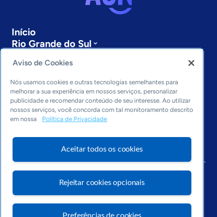
Início
Rio Grande do Sul
Sobre a ASN
Aviso de Cookies
Últimas notícias
Entre em contato
Nós usamos cookies e outras tecnologias semelhantes para
Editorias
melhorar a sua experiência em nossos serviços, personalizar
publicidade e recomendar conteúdo de seu interesse. Ao utilizar
Economia & Política
nossos serviços, você concorda com tal monitoramento descrito
Inovação & Tecnologia
em nossa
Política de Privacidade
Cultura empreendedora
Dados
Aceitar todos os cookies
Arquivo
Rejeitar cookies opcionais
Preferências de cookies