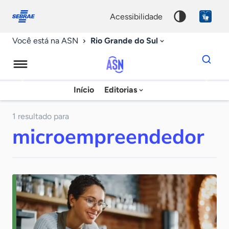
Fale
Acessibilidade
conosco
0
acessibilidade
9
Rio Grande do Sul
Você está na ASN
Dados
para
busca
Agência
Início
Editorias
Palavra
Sebrae
chave
de
1 resultado para
microempreendedor
Notícias