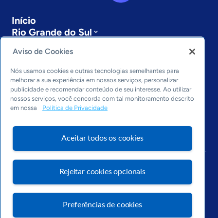
Início
Rio Grande do Sul
Sobre a ASN
Aviso de Cookies
Últimas notícias
Entre em contato
Nós usamos cookies e outras tecnologias semelhantes para
Editorias
melhorar a sua experiência em nossos serviços, personalizar
publicidade e recomendar conteúdo de seu interesse. Ao utilizar
Economia & Política
nossos serviços, você concorda com tal monitoramento descrito
Inovação & Tecnologia
em nossa
Política de Privacidade
Cultura empreendedora
Dados
Aceitar todos os cookies
Arquivo
Rejeitar cookies opcionais
Preferências de cookies
Visite o Portal Sebrae