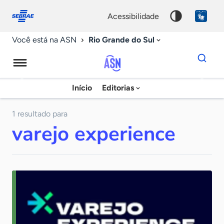
Fale
Acessibilidade
conosco
0
acessibilidade
9
Rio Grande do Sul
Você está na ASN
Dados
para
busca
Agência
Início
Editorias
Palavra
Sebrae
chave
de
1 resultado para
varejo experience
Notícias