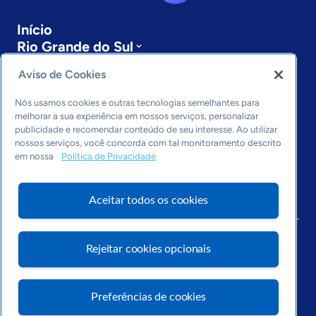
Início
Rio Grande do Sul
Sobre a ASN
Aviso de Cookies
Últimas notícias
Entre em contato
Nós usamos cookies e outras tecnologias semelhantes para
Editorias
melhorar a sua experiência em nossos serviços, personalizar
publicidade e recomendar conteúdo de seu interesse. Ao utilizar
Economia & Política
nossos serviços, você concorda com tal monitoramento descrito
Inovação & Tecnologia
em nossa
Política de Privacidade
Cultura empreendedora
Dados
Aceitar todos os cookies
Arquivo
Rejeitar cookies opcionais
Preferências de cookies
Visite o Portal Sebrae