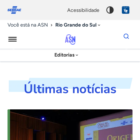
Fale
Acessibilidade
conosco
0
acessibilidade
9
Rio Grande do Sul
Você está na ASN
Dados
para
busca
Agência
Editorias
Palavra
Sebrae
chave
de
Notícias
Últimas notícias