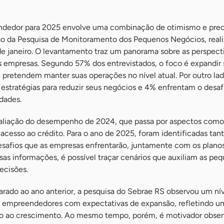
ndedor para 2025 envolve uma combinação de otimismo e pre
ção da Pesquisa de Monitoramento dos Pequenos Negócios, real
de janeiro. O levantamento traz um panorama sobre as perspect
 empresas. Segundo 57% dos entrevistados, o foco é expandir 
 pretendem manter suas operações no nível atual. Por outro la
tratégias para reduzir seus negócios e 4% enfrentam o desaf
idades.
valiação do desempenho de 2024, que passa por aspectos como
cesso ao crédito. Para o ano de 2025, foram identificadas tant
esafios que as empresas enfrentarão, juntamente com os plano
ssas informações, é possível traçar cenários que auxiliam as pe
ecisões.
arado ao ano anterior, a pesquisa do Sebrae RS observou um ní
e empreendedores com expectativas de expansão, refletindo u
ão ao crescimento. Ao mesmo tempo, porém, é motivador obse