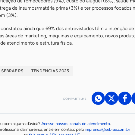
ificação de fornecedores (9%), custo do aluguel (8%), saúde m
trega de insumos/matéria prima (3%) e ter processos focados n
em (3%).
a constatou ainda que 69% dos entrevistados têm a intenção de
s áreas de marketing, máquinas e equipamento, novos produto
e atendimento e estrutura física.
SEBRAE RS
TENDENCIAS 2025
COMPARTILHE
Acesse nossos canais de atendimento
ou com alguma dúvida?
.
imprensa@sebrae.com.br
rofissional da imprensa, entre em contato pelo