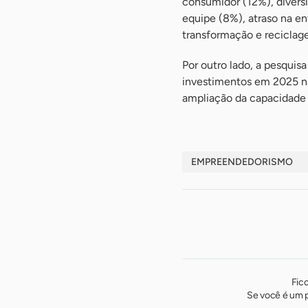
consumidor (12%), divers
equipe (8%), atraso na en
transformação e reciclag
Por outro lado, a pesquis
investimentos em 2025 na
ampliação da capacidade d
EMPREENDEDORISMO
Fic
Se você é um p