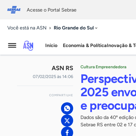
Fale
Acessibilidade
conosco
0
Acesse o Portal Sebrae
9
Rio Grande do Sul
Você está na ASN
Início
Economia & Política
Inovação & T
Agência
Sebrae
ASN RS
Cultura Empreendedora
de
Perspecti
07/02/2025 às 14:06
Notícias
2025 envo
COMPARTILHE
e preocup
Dados são da 40º edição 
Sebrae RS entre 02 e 17 