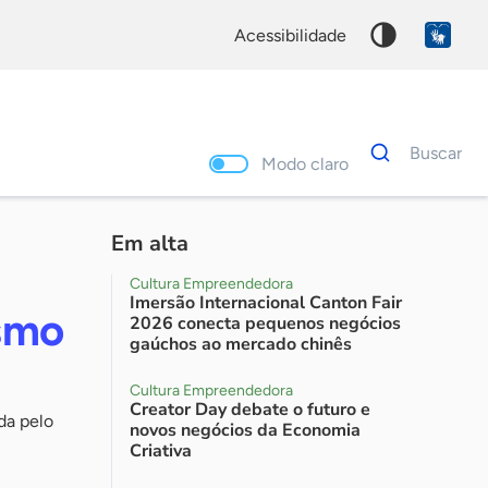
acessibilidade
Dados
Buscar
para
Modo claro
busca
Palavra
chave
Em alta
Cultura Empreendedora
Imersão Internacional Canton Fair
smo
2026 conecta pequenos negócios
gaúchos ao mercado chinês
Cultura Empreendedora
Creator Day debate o futuro e
da pelo
novos negócios da Economia
Criativa