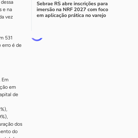
 dessa
Sebrae RS abre inscrições para
imersão na NRF 2027 com foco
s e na
em aplicação prática no varejo
da vez
om 531
 erro é de
. Em
opção em
pital de
9%),
9%),
uração dos
mento do