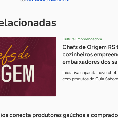
fale com a ASN em cada UF
ou
relacionadas
Cultura Empreendedora
Chefs de Origem RS 
cozinheiros empree
embaixadores dos sa
Iniciativa capacita nove chefs
com produtos do Guia Sabore
ios conecta produtores gaúchos a comprado