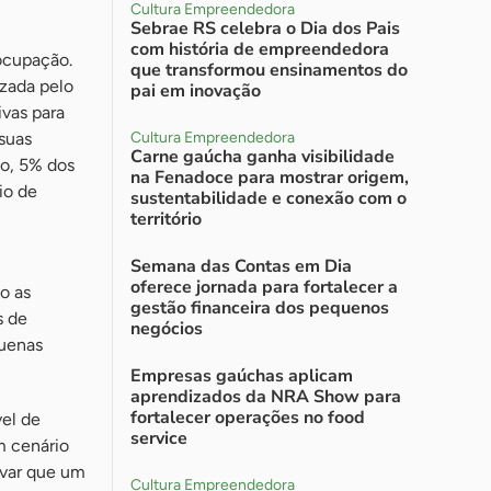
Cultura Empreendedora
Sebrae RS celebra o Dia dos Pais
com história de empreendedora
ocupação.
que transformou ensinamentos do
izada pelo
pai em inovação
ivas para
suas
Cultura Empreendedora
Carne gaúcha ganha visibilidade
do, 5% dos
na Fenadoce para mostrar origem,
io de
sustentabilidade e conexão com o
território
Semana das Contas em Dia
oferece jornada para fortalecer a
o as
gestão financeira dos pequenos
s de
negócios
quenas
Empresas gaúchas aplicam
aprendizados da NRA Show para
fortalecer operações no food
vel de
service
m cenário
rvar que um
Cultura Empreendedora