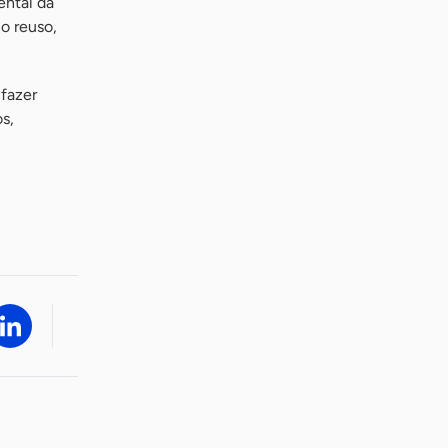
ental da
o reuso,
 fazer
s,