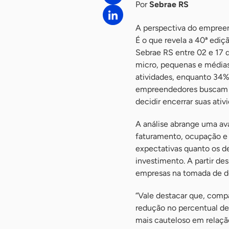
Por
Sebrae RS
A perspectiva do empree
É o que revela a 40ª edi
Sebrae RS entre 02 e 17 
micro, pequenas e médias
atividades, enquanto 34%
empreendedores buscam es
decidir encerrar suas ativ
A análise abrange uma a
faturamento, ocupação e a
expectativas quanto os d
investimento. A partir de
empresas na tomada de d
“Vale destacar que, comp
redução no percentual d
mais cauteloso em relaç