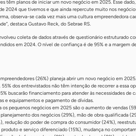
s têm planos de iniciar um novo negócio em 2025. Esse dado,
 de 2024 que tivemos e que ainda repercute muito nos negócio
orma, observa-se cada vez mais uma cultura empreendedora ca
ade”, destaca Gustavo Reck, do Sebrae RS.
nvolveu coleta de dados através de questionário estruturado c
endidos em 2024. O nível de confiança é de 95% e a margem de
empreendedores (26%) planeja abrir um novo negócio em 2025
, 55% dos entrevistados não têm intenção de recorrer a essa 
45% buscarão financiamento para atender às necessidades de ca
nas e equipamentos e pagamento de dívidas.
ara os pequenos negócios em 2025 são o aumento de vendas (5
, planejamento dos negócios (29%), mão de obra qualificada (2
), redução do poder de compra do consumidor (24%), reestrut
e produto e serviço diferenciado (15%), mudança no comporta