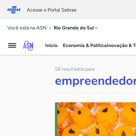
Fale
Acessibilidade
conosco
0
Acesse o Portal Sebrae
9
Rio Grande do Sul
Você está na ASN
Início
Economia & Política
Inovação & T
Agência
Sebrae
58 resultados para
de
empreendedo
Notícias