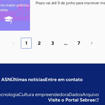
Prazo vai até 9 de junho para inscrever m
1
2
3
...
7
a ASN
Últimas notícias
Entre em contato
ecnologia
Cultura empreendedora
Dados
Arquivo
Visite o Portal Sebrae