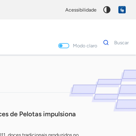
acessibilidade
Dados
Buscar
para
Modo claro
busca
Palavra
chave
es de Pelotas impulsiona
, doces tradicionais produzidos no