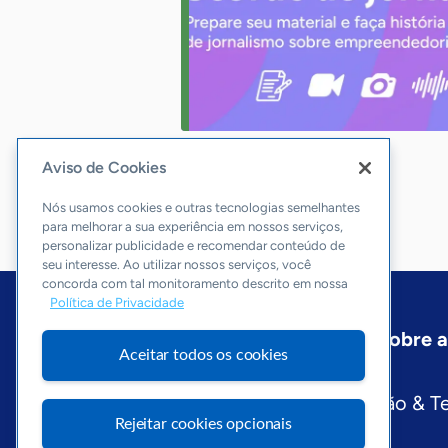
Aviso de Cookies
Nós usamos cookies e outras tecnologias semelhantes
para melhorar a sua experiência em nossos serviços,
personalizar publicidade e recomendar conteúdo de
seu interesse. Ao utilizar nossos serviços, você
concorda com tal monitoramento descrito em nossa
Política de Privacidade
Início
Rio Grande do Sul
Sobre 
Aceitar todos os cookies
Editorias
Economia & Política
Inovação & T
Rejeitar cookies opcionais