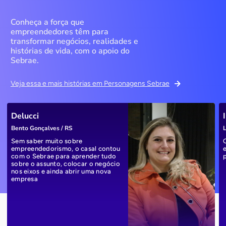
Conheça a força que
empreendedores têm para
transformar negócios, realidades e
histórias de vida, com o apoio do
Sebrae.
Veja essa e mais histórias em Personagens Sebrae
Delucci
Bento Gonçalves / RS
L
Sem saber muito sobre
empreendedorismo, o casal contou
com o Sebrae para aprender tudo
sobre o assunto, colocar o negócio
nos eixos e ainda abrir uma nova
empresa