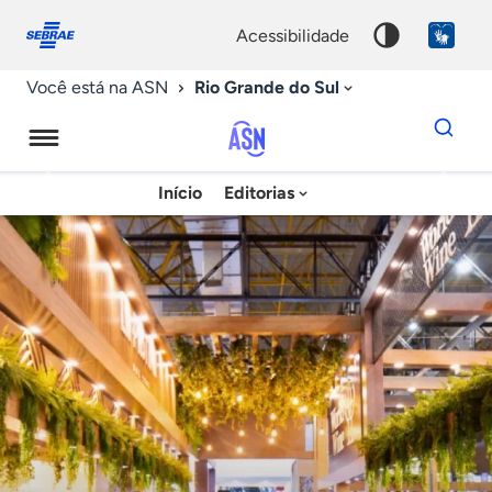
Fale
Acessibilidade
conosco
0
acessibilidade
9
Rio Grande do Sul
Você está na ASN
Dados
para
busca
Agência
Início
Editorias
Palavra
Sebrae
chave
de
Notícias