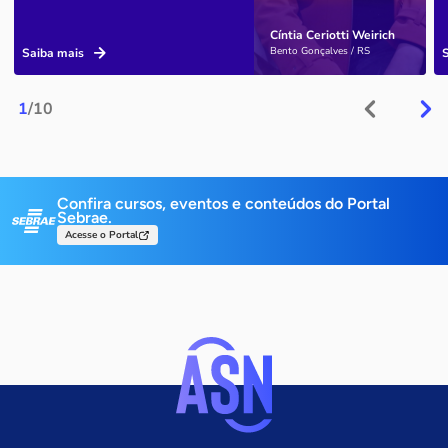
Cíntia Ceriotti Weirich
Bento Gonçalves / RS
Saiba mais
1
/10
Confira cursos, eventos e conteúdos do Portal
Sebrae.
Acesse o Portal