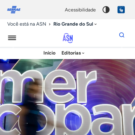
Fale
Acessibilidade
conosco
0
acessibilidade
9
Rio Grande do Sul
Você está na ASN
Dados
para
busca
Agência
Início
Editorias
Palavra
Sebrae
chave
de
Notícias