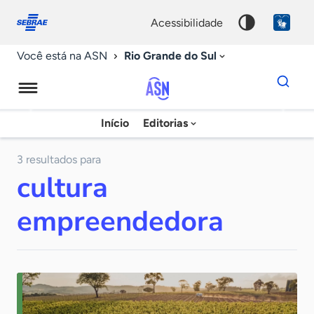
Fale
Acessibilidade
conosco
0
acessibilidade
9
Rio Grande do Sul
Você está na ASN
Dados
para
busca
Agência
Início
Editorias
Palavra
Sebrae
chave
de
3 resultados para
cultura
Notícias
empreendedora