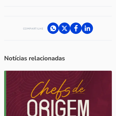
COMPARTILHE
Acesse nossos canais de atendimento
Ficou com alguma dúvida?
.
Se
você é um profissional da imprensa, entre em contato pelo
imprensa@sebrae.com.br
fale com a ASN em cada UF
ou
Notícias relacionadas