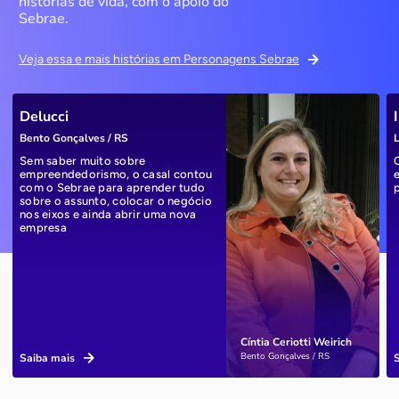
histórias de vida, com o apoio do
Sebrae.
Veja essa e mais histórias em Personagens Sebrae
Delucci
Bento Gonçalves / RS
L
Sem saber muito sobre
empreendedorismo, o casal contou
com o Sebrae para aprender tudo
sobre o assunto, colocar o negócio
nos eixos e ainda abrir uma nova
empresa
Cíntia Ceriotti Weirich
Bento Gonçalves / RS
Saiba mais