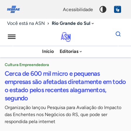
Fale
Acessibilidade
conosco
0
acessibilidade
9
Rio Grande do Sul
Você está na ASN
Dados
para
busca
Agência
Início
Editorias
Palavra
Sebrae
chave
de
Cultura Empreendedora
Cerca de 600 mil micro e pequenas
Notícias
empresas são afetadas diretamente em todo
o estado pelos recentes alagamentos,
segundo
Organização lançou Pesquisa para Avaliação do Impacto
das Enchentes nos Negócios do RS, que pode ser
respondida pela internet