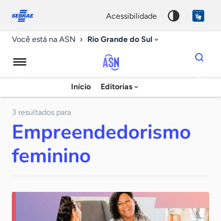
Fale
Acessibilidade
conosco
0
acessibilidade
9
Rio Grande do Sul
Você está na ASN
Dados
para
busca
Agência
Início
Editorias
Palavra
Sebrae
chave
de
3 resultados para
Empreendedorismo
Notícias
feminino