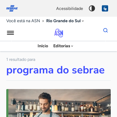
Fale
Acessibilidade
conosco
0
acessibilidade
9
Rio Grande do Sul
Você está na ASN
Dados
para
busca
Agência
Início
Editorias
Palavra
Sebrae
chave
de
1 resultado para
programa do sebrae
Notícias