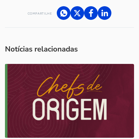
COMPARTILHE
Acesse nossos canais de atendimento
Ficou com alguma dúvida?
.
Se
você é um profissional da imprensa, entre em contato pelo
imprensa@sebrae.com.br
fale com a ASN em cada UF
ou
Notícias relacionadas