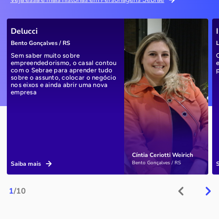
Delucci
Bento Gonçalves / RS
L
Sem saber muito sobre
empreendedorismo, o casal contou
com o Sebrae para aprender tudo
sobre o assunto, colocar o negócio
nos eixos e ainda abrir uma nova
empresa
Cíntia Ceriotti Weirich
Bento Gonçalves / RS
Saiba mais
1
/10