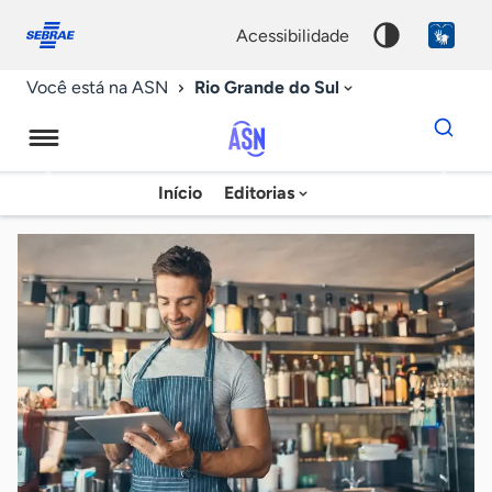
Fale
Acessibilidade
conosco
0
acessibilidade
9
Rio Grande do Sul
Você está na ASN
Dados
para
busca
Agência
Início
Editorias
Palavra
Sebrae
chave
de
Notícias