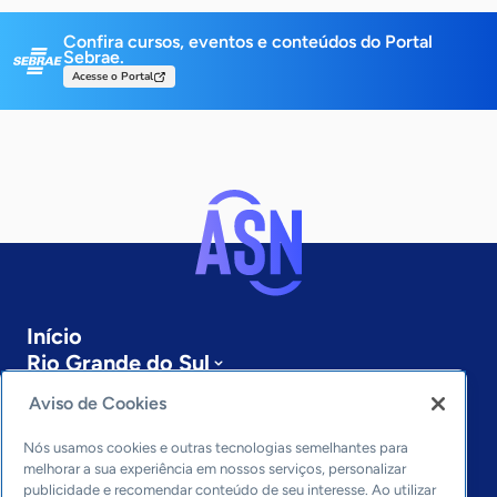
Confira cursos, eventos e conteúdos do Portal
Sebrae.
Acesse o Portal
Início
Rio Grande do Sul
Sobre a ASN
Aviso de Cookies
Últimas notícias
Entre em contato
Nós usamos cookies e outras tecnologias semelhantes para
Editorias
melhorar a sua experiência em nossos serviços, personalizar
publicidade e recomendar conteúdo de seu interesse. Ao utilizar