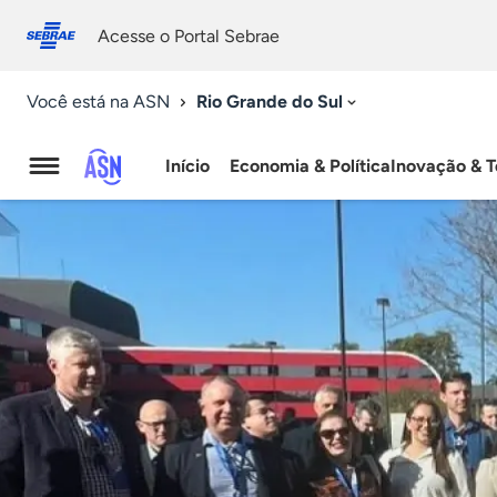
Fale
Acessibilidade
conosco
0
Acesse o Portal Sebrae
9
Rio Grande do Sul
Você está na ASN
Início
Economia & Política
Inovação & T
Agência
Sebrae
de
Notícias