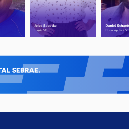
Joice Sabatke
Daniel Schaef
Saiba mais
Saiba mais
Itajaí / SC
Florianópolis / SC
AL SEBRAE.