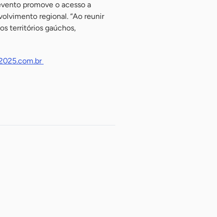
evento promove o acesso a
olvimento regional. “Ao reunir
s territórios gaúchos,
s2025.com.br