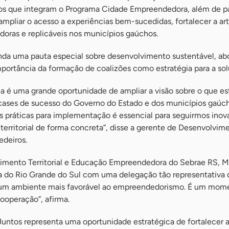
ios que integram o Programa Cidade Empreendedora, além de p
mpliar o acesso a experiências bem-sucedidas, fortalecer a art
adoras e replicáveis nos municípios gaúchos.
nda uma pauta especial sobre desenvolvimento sustentável, ab
mportância da formação de coalizões como estratégia para a so
ha é uma grande oportunidade de ampliar a visão sobre o que e
s cases de sucesso do Governo do Estado e dos municípios gaúc
as práticas para implementação é essencial para seguirmos inova
erritorial de forma concreta”, disse a gerente de Desenvolvime
deiros.
imento Territorial e Educação Empreendedora do Sebrae RS, Má
ça do Rio Grande do Sul com uma delegação tão representativa
 um ambiente mais favorável ao empreendedorismo. É um mome
ooperação”, afirma.
Juntos representa uma oportunidade estratégica de fortalecer 