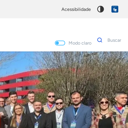
acessibilidade
Dados
Buscar
para
Modo claro
busca
Palavra
chave