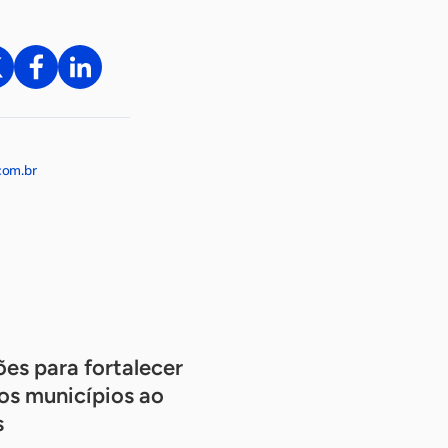
com.br
ões para fortalecer
os municípios ao
s