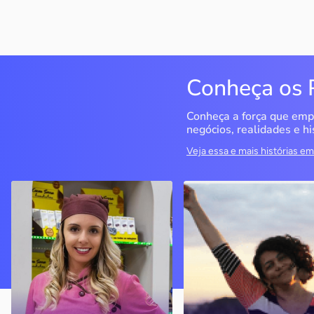
Conheça os 
Conheça a força que emp
negócios, realidades e hi
Veja essa e mais histórias 
Cacau Serra
Seriema Ecoturismo
Urubici / SC
Rio da Conceição / TO
A empreendedora decidiu
O objetivo era ter um CN
seguir seu sonho de ter um
para fazer cursos, mas o
negócio próprio, investiu no
negócio se tornou a
mercado de chocolates e
principal empresa do
virou atrativo turístico em
segmento das Serras Ger
Santa Catarina.
(TO)