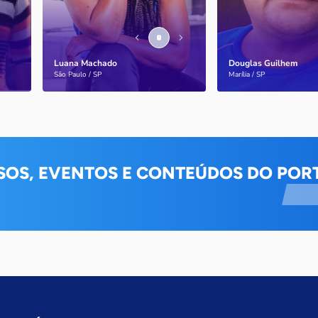
Luana Machado
Douglas Guilhem
Saiba mais
Saiba mais
São Paulo / SP
Marília / SP
SOS, EVENTOS E CONTEÚDOS DO PORT