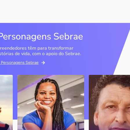
Personagens Sebrae
reendedores têm para transformar
stórias de vida, com o apoio do Sebrae.
em Personagens Sebrae
Studio Olimpic Shape
DG Distribuido
Água Mineral
São Paulo / SP
Marília / SP
PJ
A ex-atleta olímpica e
empresária diz que o Sebrae
Entenda como o Se
foi fundamental para que ela
ajudou a consolidar
conseguisse tirar a ideia do
negócio, que cres
ais
papel e estruturar o negócio