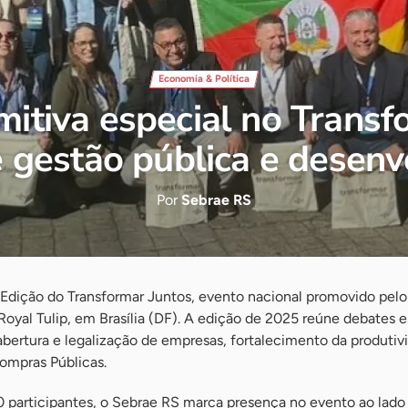
Economia & Política
itiva especial no Transf
 gestão pública e desen
Por
Sebrae RS
 Edição do Transformar Juntos, evento nacional promovido pel
o Royal Tulip, em Brasília (DF). A edição de 2025 reúne debates
abertura e legalização de empresas, fortalecimento da produti
ompras Públicas.
participantes, o Sebrae RS marca presença no evento ao lado d