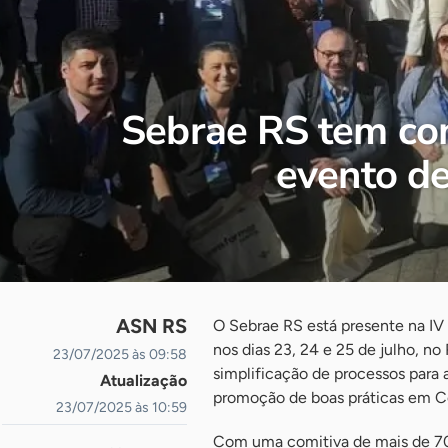
Sebrae RS tem com
evento de
ASN RS
O Sebrae RS está presente na IV
nos dias 23, 24 e 25 de julho, n
23/07/2025 às 09:58
simplificação de processos para 
Atualização
promoção de boas práticas em C
23/07/2025 às 10:59
Com uma comitiva de mais de 70 