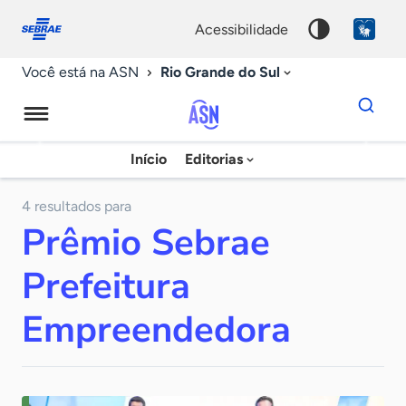
Fale
Acessibilidade
conosco
0
acessibilidade
9
Rio Grande do Sul
Você está na ASN
Dados
para
busca
Agência
Início
Editorias
Palavra
Sebrae
chave
de
4 resultados para
Prêmio Sebrae
Notícias
Prefeitura
Empreendedora