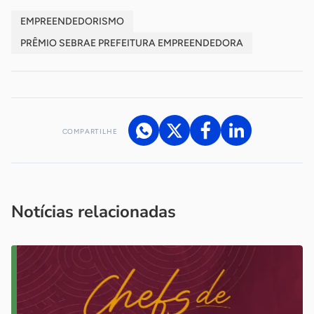
EMPREENDEDORISMO
PRÊMIO SEBRAE PREFEITURA EMPREENDEDORA
COMPARTILHE
Acesse nossos canais de atendimento
Ficou com alguma dúvida?
.
Se
você é um profissional da imprensa, entre em contato pelo
imprensa@sebrae.com.br
fale com a ASN em cada UF
ou
Notícias relacionadas