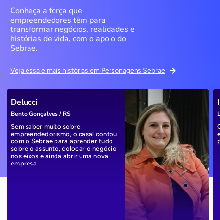
Conheça a força que
empreendedores têm para
transformar negócios, realidades e
histórias de vida, com o apoio do
Sebrae.
Veja essa e mais histórias em Personagens Sebrae
Delucci
Bento Gonçalves / RS
L
Sem saber muito sobre
empreendedorismo, o casal contou
com o Sebrae para aprender tudo
sobre o assunto, colocar o negócio
nos eixos e ainda abrir uma nova
empresa