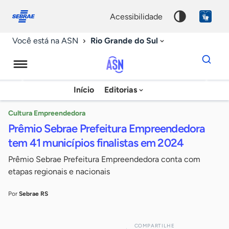
Fale
Acessibilidade
conosco
0
acessibilidade
9
Rio Grande do Sul
Você está na ASN
Dados
para
busca
Agência
Início
Editorias
Palavra
Sebrae
chave
de
Cultura Empreendedora
Prêmio Sebrae Prefeitura Empreendedora
Notícias
tem 41 municípios finalistas em 2024
Prêmio Sebrae Prefeitura Empreendedora conta com
etapas regionais e nacionais
Por
Sebrae RS
COMPARTILHE