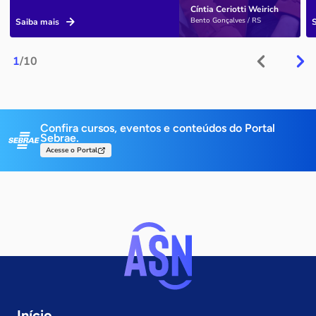
Cíntia Ceriotti Weirich
Bento Gonçalves / RS
Saiba mais
1
/10
Confira cursos, eventos e conteúdos do Portal
Sebrae.
Acesse o Portal
Início