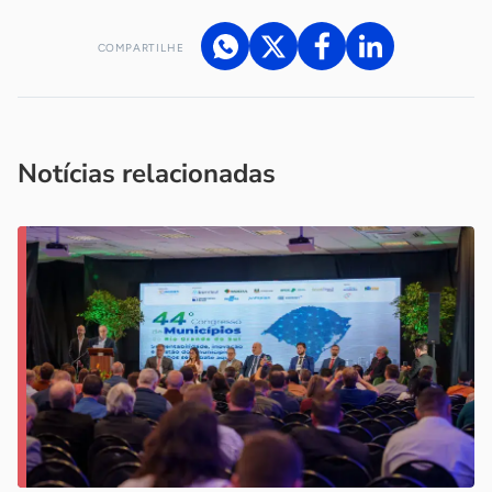
COMPARTILHE
Acesse nossos canais de atendimento
Ficou com alguma dúvida?
.
Se
você é um profissional da imprensa, entre em contato pelo
imprensa@sebrae.com.br
fale com a ASN em cada UF
ou
Notícias relacionadas