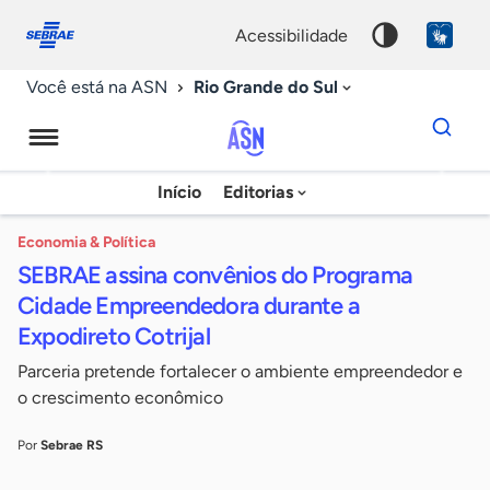
Fale
Acessibilidade
conosco
0
acessibilidade
9
Rio Grande do Sul
Você está na ASN
Dados
para
busca
Agência
Início
Editorias
Palavra
Sebrae
chave
de
Economia & Política
SEBRAE assina convênios do Programa
Notícias
Cidade Empreendedora durante a
Expodireto Cotrijal
Parceria pretende fortalecer o ambiente empreendedor e
o crescimento econômico
Por
Sebrae RS