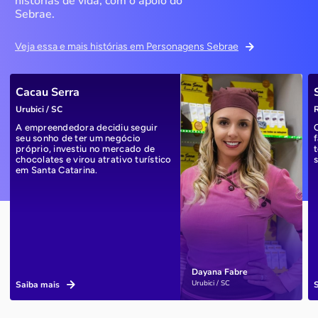
histórias de vida, com o apoio do
Sebrae.
Veja essa e mais histórias em Personagens Sebrae
Cacau Serra
Urubici / SC
R
A empreendedora decidiu seguir
seu sonho de ter um negócio
próprio, investiu no mercado de
chocolates e virou atrativo turístico
em Santa Catarina.
Dayana Fabre
Urubici / SC
Saiba mais